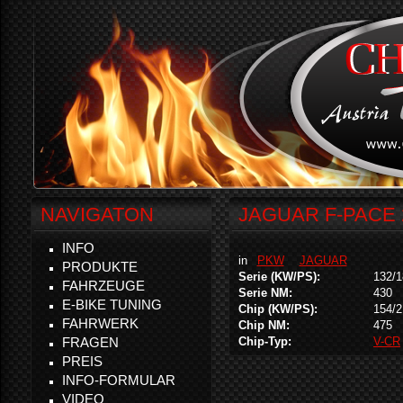
NAVIGATON
JAGUAR F-PACE 
INFO
in
PKW
JAGUAR
PRODUKTE
Serie (KW/PS):
132/1
FAHRZEUGE
Serie NM:
430
E-BIKE TUNING
Chip (KW/PS):
154/2
FAHRWERK
Chip NM:
475
FRAGEN
Chip-Typ:
V-CR
PREIS
INFO-FORMULAR
VIDEO