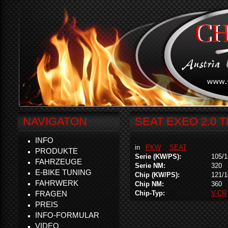
NAVIGATON
SEAT EXEO 2.0 T
INFO
in
PKW
SEAT
PRODUKTE
Serie (KW/PS):
105/1
FAHRZEUGE
Serie NM:
320
E-BIKE TUNING
Chip (KW/PS):
121/1
FAHRWERK
Chip NM:
360
FRAGEN
Chip-Typ:
V-CR
PREIS
INFO-FORMULAR
VIDEO