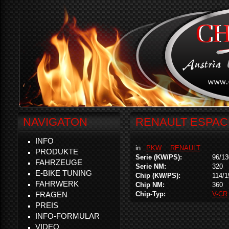
NAVIGATON
RENAULT ESPACE
INFO
in
PKW
RENAULT
PRODUKTE
Serie (KW/PS):
96/13
FAHRZEUGE
Serie NM:
320
E-BIKE TUNING
Chip (KW/PS):
114/1
FAHRWERK
Chip NM:
360
FRAGEN
Chip-Typ:
V-CR
PREIS
INFO-FORMULAR
VIDEO