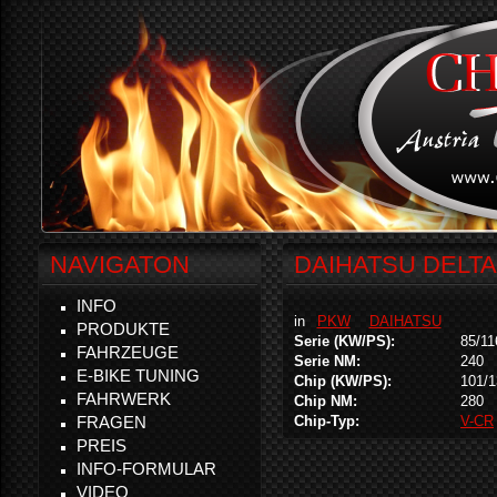
NAVIGATON
DAIHATSU DELTA 
INFO
in
PKW
DAIHATSU
PRODUKTE
Serie (KW/PS):
85/11
FAHRZEUGE
Serie NM:
240
E-BIKE TUNING
Chip (KW/PS):
101/1
FAHRWERK
Chip NM:
280
FRAGEN
Chip-Typ:
V-CR
PREIS
INFO-FORMULAR
VIDEO