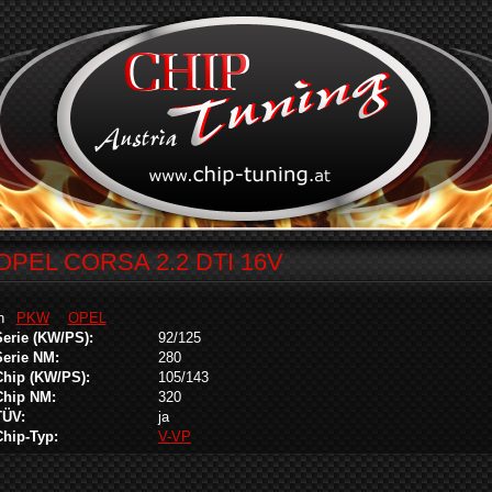
OPEL CORSA 2.2 DTI 16V
in
PKW
OPEL
Serie (KW/PS):
92/125
Serie NM:
280
Chip (KW/PS):
105/143
Chip NM:
320
TÜV:
ja
Chip-Typ:
V-VP