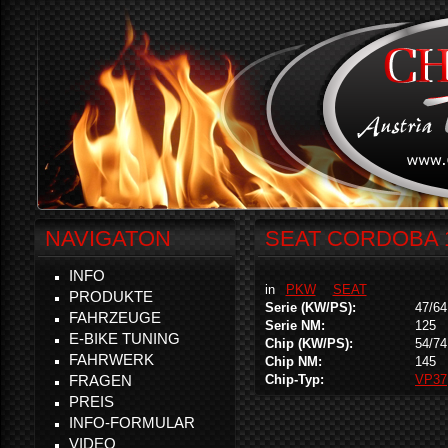
NAVIGATON
SEAT CORDOBA 1
INFO
in
PKW
SEAT
PRODUKTE
Serie (KW/PS):
47/64
FAHRZEUGE
Serie NM:
125
E-BIKE TUNING
Chip (KW/PS):
54/74
FAHRWERK
Chip NM:
145
FRAGEN
Chip-Typ:
VP37
PREIS
INFO-FORMULAR
VIDEO