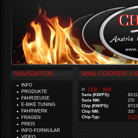
NAVIGATON
MINI COOPER 1.
INFO
in
PKW
MINI
PRODUKTE
Serie (KW/PS):
82/11
FAHRZEUGE
Serie NM:
270
E-BIKE TUNING
Chip (KW/PS):
97/13
FAHRWERK
Chip NM:
310
FRAGEN
Chip-Typ:
V-CR
PREIS
INFO-FORMULAR
VIDEO