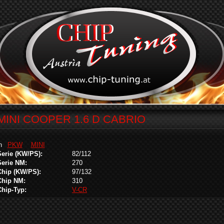
MINI COOPER 1.6 D CABRIO
in
PKW
MINI
Serie (KW/PS):
82/112
Serie NM:
270
Chip (KW/PS):
97/132
Chip NM:
310
Chip-Typ:
V-CR