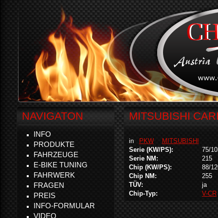
NAVIGATON
MITSUBISHI CARI
INFO
in
PKW
MITSUBISHI
PRODUKTE
Serie (KW/PS):
75/10
FAHRZEUGE
Serie NM:
215
E-BIKE TUNING
Chip (KW/PS):
88/12
FAHRWERK
Chip NM:
255
FRAGEN
TÜV:
ja
Chip-Typ:
V-CR
PREIS
INFO-FORMULAR
VIDEO