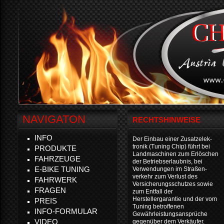
NAVIGATON
RECHTSHINWEISE
INFO
Der Einbau einer Zusatzelek-
tronik (Tuning Chip) führt bei
PRODUKTE
Landmaschinen zum Erlöschen
FAHRZEUGE
der Betriebserlaubnis, bei
E-BIKE TUNING
Verwendungen im Straßen-
verkehr zum Verlust des
FAHRWERK
Versicherungsschutzes sowie
FRAGEN
zum Entfall der
Herstellergarantie und der vom
PREIS
Tuning betroffenen
INFO-FORMULAR
Gewährleistungsansprüche
VIDEO
gegenüber dem Verkäufer.