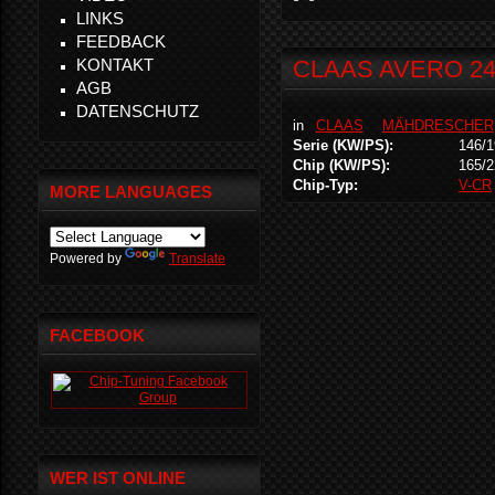
LINKS
FEEDBACK
KONTAKT
CLAAS AVERO 24
AGB
DATENSCHUTZ
in
CLAAS
MÄHDRESCHER
Serie (KW/PS):
146/1
Chip (KW/PS):
165/2
Chip-Typ:
V-CR
MORE LANGUAGES
Powered by
Translate
FACEBOOK
WER IST ONLINE