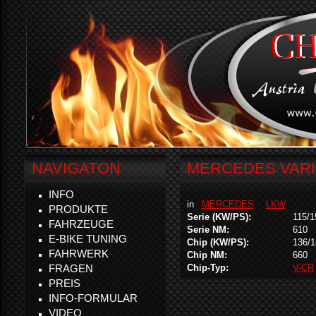
NAVIGATON
MERCEDES VARI
INFO
in
MERCEDES
LKW
PRODUKTE
Serie (KW/PS):
115/1
FAHRZEUGE
Serie NM:
610
E-BIKE TUNING
Chip (KW/PS):
136/1
FAHRWERK
Chip NM:
660
FRAGEN
Chip-Typ:
V-CR
PREIS
INFO-FORMULAR
VIDEO