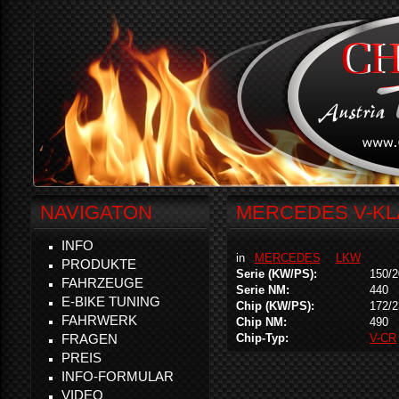
NAVIGATON
MERCEDES V-KLA
INFO
in
MERCEDES
LKW
PRODUKTE
Serie (KW/PS):
150/2
FAHRZEUGE
Serie NM:
440
E-BIKE TUNING
Chip (KW/PS):
172/2
FAHRWERK
Chip NM:
490
FRAGEN
Chip-Typ:
V-CR
PREIS
INFO-FORMULAR
VIDEO