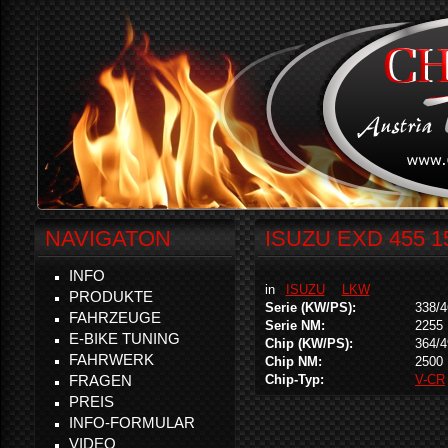
NAVIGATON
ISUZU EXD 455 
INFO
in
ISUZU
LKW
PRODUKTE
Serie (KW/PS):
338/4
FAHRZEUGE
Serie NM:
2255
E-BIKE TUNING
Chip (KW/PS):
364/4
FAHRWERK
Chip NM:
2500
FRAGEN
Chip-Typ:
V-CR
PREIS
INFO-FORMULAR
VIDEO