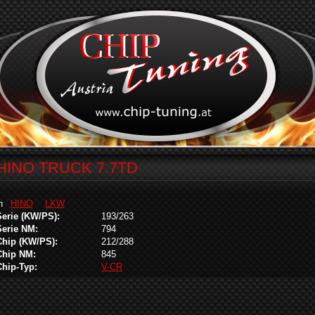
HINO TRUCK 7.7TD
in
HINO
LKW
Serie (KW/PS):
193/263
Serie NM:
794
Chip (KW/PS):
212/288
Chip NM:
845
Chip-Typ:
V-CR