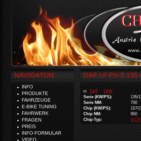
NAVIGATON
DAF LF PX-5 135 
INFO
in
DAF
LKW
PRODUKTE
Serie (KW/PS):
135/1
FAHRZEUGE
Serie NM:
700
E-BIKE TUNING
Chip (KW/PS):
157/2
FAHRWERK
Chip NM:
950
FRAGEN
Chip-Typ:
V-CR
PREIS
INFO-FORMULAR
VIDEO