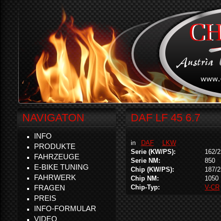
NAVIGATON
DAF LF 45 6.7
INFO
in
DAF
LKW
PRODUKTE
Serie (KW/PS):
162/2
FAHRZEUGE
Serie NM:
850
E-BIKE TUNING
Chip (KW/PS):
187/2
FAHRWERK
Chip NM:
1050
FRAGEN
Chip-Typ:
V-CR
PREIS
INFO-FORMULAR
VIDEO