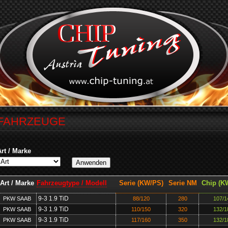
FAHRZEUGE
Art / Marke
Art / Marke
Fahrzeugtype / Modell
Serie (KW/PS)
Serie NM
Chip (K
9-3 1.9 TiD
PKW SAAB
88/120
280
107/1
9-3 1.9 TiD
PKW SAAB
110/150
320
132/1
9-3 1.9 TiD
PKW SAAB
117/160
350
132/1