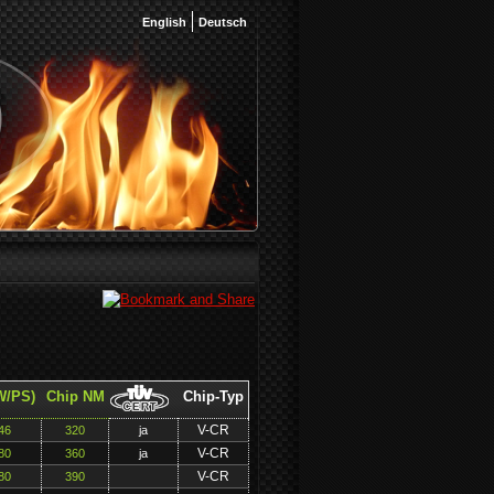
English
Deutsch
W/PS)
Chip NM
Chip-Typ
V-CR
46
320
ja
V-CR
80
360
ja
V-CR
80
390