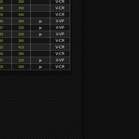
V-CR
55
360
V-CR
88
390
V-CR
05
440
V-VP
36
300
ja
V-VP
37
320
ja
V-VP
43
320
ja
V-CR
80
360
V-CR
10
410
V-CR
80
390
V-VP
37
320
ja
V-CR
00
390
ja