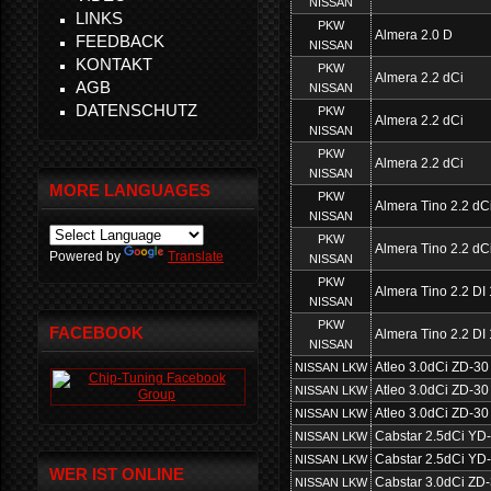
NISSAN
LINKS
PKW
Almera 2.0 D
FEEDBACK
NISSAN
KONTAKT
PKW
Almera 2.2 dCi
AGB
NISSAN
DATENSCHUTZ
PKW
Almera 2.2 dCi
NISSAN
PKW
Almera 2.2 dCi
NISSAN
MORE LANGUAGES
PKW
Almera Tino 2.2 dC
NISSAN
PKW
Almera Tino 2.2 dC
Powered by
Translate
NISSAN
PKW
Almera Tino 2.2 DI
NISSAN
PKW
FACEBOOK
Almera Tino 2.2 DI
NISSAN
Atleo 3.0dCi ZD-30
NISSAN LKW
Atleo 3.0dCi ZD-30
NISSAN LKW
Atleo 3.0dCi ZD-30
NISSAN LKW
Cabstar 2.5dCi YD
NISSAN LKW
Cabstar 2.5dCi YD
NISSAN LKW
WER IST ONLINE
Cabstar 3.0dCi ZD
NISSAN LKW