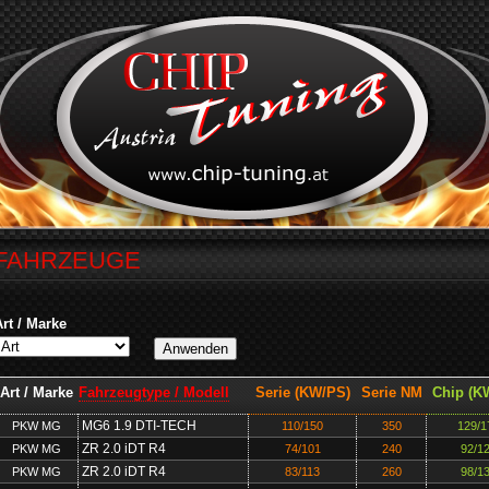
FAHRZEUGE
Art / Marke
Art / Marke
Fahrzeugtype / Modell
Serie (KW/PS)
Serie NM
Chip (K
MG6 1.9 DTI-TECH
PKW MG
110/150
350
129/1
ZR 2.0 iDT R4
PKW MG
74/101
240
92/1
ZR 2.0 iDT R4
PKW MG
83/113
260
98/1