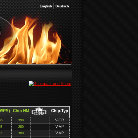
English
Deutsch
W/PS)
Chip NM
Chip-Typ
V-CR
75
390
V-VP
25
280
V-VP
33
300