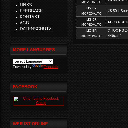
MOPEDAUTO
LINKS
LIGIER
FEEDBACK
JS 50 L Spor
MOPEDAUTO
KONTAKT
LIGIER
M.GO 4 DCI 
AGB
MOPEDAUTO
DATENSCHUTZ
X TOO RS DC
LIGIER
440ccm)
MOPEDAUTO
MORE LANGUAGES
Powered by
Translate
FACEBOOK
WER IST ONLINE