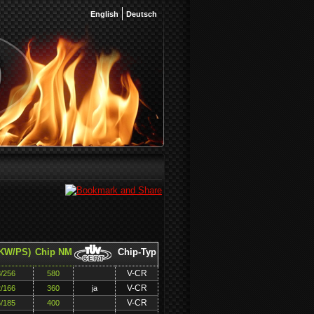
English
Deutsch
(KW/PS)
Chip NM
Chip-Typ
V-CR
/256
580
V-CR
/166
360
ja
V-CR
/185
400