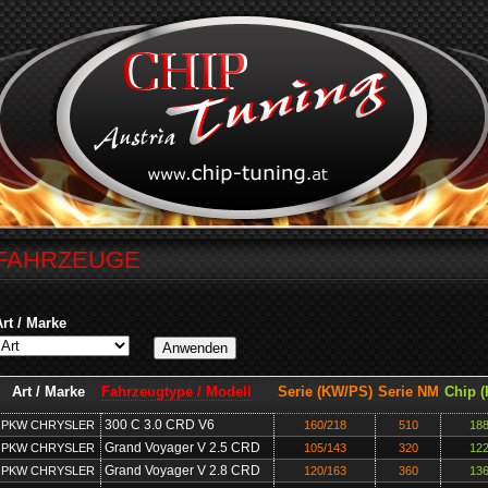
FAHRZEUGE
Art / Marke
Art / Marke
Fahrzeugtype / Modell
Serie (KW/PS)
Serie NM
Chip 
300 C 3.0 CRD V6
PKW CHRYSLER
160/218
510
188
Grand Voyager V 2.5 CRD
PKW CHRYSLER
105/143
320
122
Grand Voyager V 2.8 CRD
PKW CHRYSLER
120/163
360
136