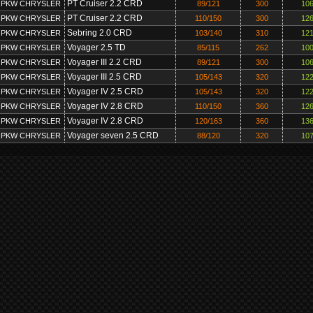
PT Cruiser 2.2 CRD
PKW CHRYSLER
89/121
300
106
PT Cruiser 2.2 CRD
PKW CHRYSLER
110/150
300
126
Sebring 2.0 CRD
PKW CHRYSLER
103/140
310
121
Voyager 2.5 TD
PKW CHRYSLER
85/115
262
100
Voyager III 2.2 CRD
PKW CHRYSLER
89/121
300
106
Voyager III 2.5 CRD
PKW CHRYSLER
105/143
320
122
Voyager IV 2.5 CRD
PKW CHRYSLER
105/143
320
122
Voyager IV 2.8 CRD
PKW CHRYSLER
110/150
360
126
Voyager IV 2.8 CRD
PKW CHRYSLER
120/163
360
136
Voyager seven 2.5 CRD
PKW CHRYSLER
88/120
320
107