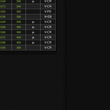
V-CR
/144
345
ja
V-CR
/171
340
V-PD
/165
350
II+EB
/136
300
V-CR
/144
345
ja
V-CR
/166
360
ja
V-CR
/166
360
ja
V-CR
/171
400
ja
V-CR
/185
400
ja
V-CR
/145
360