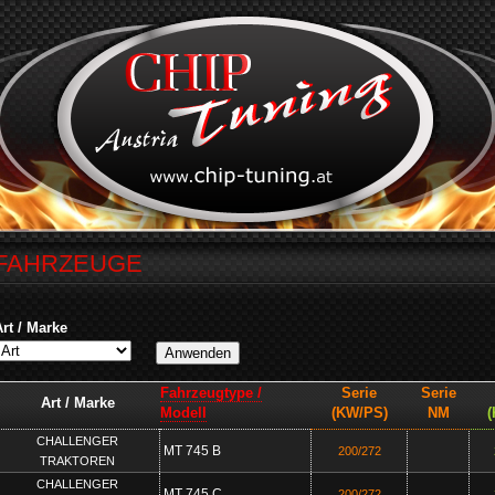
FAHRZEUGE
Art / Marke
Fahrzeugtype /
Serie
Serie
Art / Marke
Modell
(KW/PS)
NM
CHALLENGER
MT 745 B
200/272
TRAKTOREN
CHALLENGER
MT 745 C
200/272