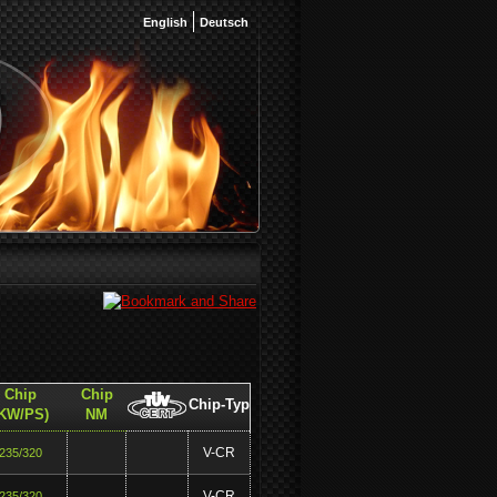
English
Deutsch
Chip
Chip
Chip-Typ
(KW/PS)
NM
V-CR
235/320
V-CR
235/320