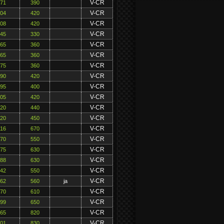
V-CR
171
390
V-CR
204
420
V-CR
208
420
V-CR
145
330
V-CR
165
360
V-CR
165
360
V-CR
175
360
V-CR
190
420
V-CR
195
400
V-CR
205
420
V-CR
220
440
V-CR
220
450
V-CR
316
670
V-CR
270
550
V-CR
275
630
V-CR
288
630
V-CR
242
550
V-CR
262
560
ja
V-CR
270
610
V-CR
299
650
V-CR
365
820
V-CR
401
830