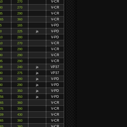
V-CR
10
270
V-CR
30
270
V-CR
35
290
V-CR
165
360
V-PD
75
165
V-PD
90
225
ja
V-PD
10
280
V-CR
10
270
V-CR
30
290
V-CR
30
290
V-CR
35
290
VP37
08
240
ja
VP37
30
275
ja
V-PD
20
280
ja
V-PD
30
290
ja
V-PD
35
350
ja
V-PD
156
350
ja
V-CR
165
360
V-CR
175
390
V-CR
209
430
V-CR
165
360
V-CR
165
360