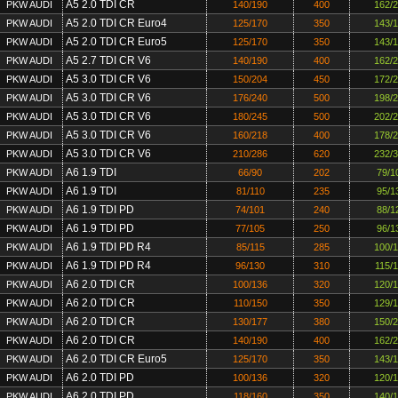
A5 2.0 TDI CR
PKW AUDI
140/190
400
162/
A5 2.0 TDI CR Euro4
PKW AUDI
125/170
350
143/
A5 2.0 TDI CR Euro5
PKW AUDI
125/170
350
143/
A5 2.7 TDI CR V6
PKW AUDI
140/190
400
162/
A5 3.0 TDI CR V6
PKW AUDI
150/204
450
172/
A5 3.0 TDI CR V6
PKW AUDI
176/240
500
198/
A5 3.0 TDI CR V6
PKW AUDI
180/245
500
202/
A5 3.0 TDI CR V6
PKW AUDI
160/218
400
178/
A5 3.0 TDI CR V6
PKW AUDI
210/286
620
232/
A6 1.9 TDI
PKW AUDI
66/90
202
79/1
A6 1.9 TDI
PKW AUDI
81/110
235
95/1
A6 1.9 TDI PD
PKW AUDI
74/101
240
88/1
A6 1.9 TDI PD
PKW AUDI
77/105
250
96/1
A6 1.9 TDI PD R4
PKW AUDI
85/115
285
100/
A6 1.9 TDI PD R4
PKW AUDI
96/130
310
115/
A6 2.0 TDI CR
PKW AUDI
100/136
320
120/
A6 2.0 TDI CR
PKW AUDI
110/150
350
129/
A6 2.0 TDI CR
PKW AUDI
130/177
380
150/
A6 2.0 TDI CR
PKW AUDI
140/190
400
162/
A6 2.0 TDI CR Euro5
PKW AUDI
125/170
350
143/
A6 2.0 TDI PD
PKW AUDI
100/136
320
120/
A6 2.0 TDI PD
PKW AUDI
118/160
350
140/