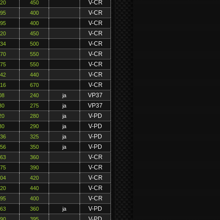
V-CR
220
450
V-CR
195
400
V-CR
195
400
V-CR
220
450
V-CR
234
500
V-CR
270
550
V-CR
275
550
V-CR
242
440
V-CR
316
670
VP37
08
240
ja
VP37
30
275
ja
V-PD
20
280
ja
V-PD
30
290
ja
V-PD
136
325
ja
V-PD
156
350
ja
V-CR
163
360
V-CR
175
390
V-CR
204
420
V-CR
220
440
V-CR
195
400
V-PD
163
360
ja
V-PD
190
395