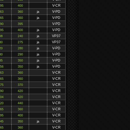
V-CR
195
400
V-PD
163
360
ja
V-PD
165
360
ja
V-PD
190
395
V-PD
195
400
ja
VP37
08
240
ja
VP37
30
275
ja
V-PD
20
280
ja
V-PD
30
290
ja
V-PD
35
350
ja
V-PD
156
350
ja
V-CR
163
360
V-CR
165
360
V-CR
175
370
V-CR
190
420
V-CR
204
420
V-CR
220
440
V-CR
165
360
V-CR
195
400
V-CR
145
350
ja
V-CR
165
360