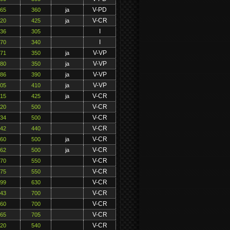
V-PD
165
360
ja
V-CR
220
425
ja
I
136
305
I
170
340
V-VP
171
350
ja
V-VP
180
350
ja
V-VP
186
390
ja
V-VP
205
410
ja
V-CR
215
425
ja
V-CR
220
500
V-CR
234
500
V-CR
242
440
V-CR
260
500
ja
V-CR
262
500
ja
V-CR
270
550
V-CR
275
550
V-CR
299
630
V-CR
343
700
V-CR
360
700
V-CR
365
705
V-CR
220
540