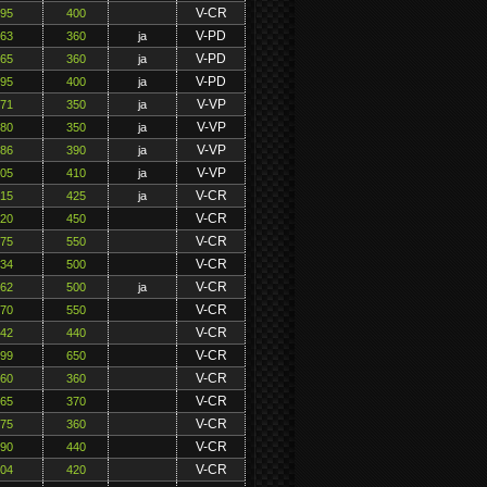
V-CR
195
400
V-PD
163
360
ja
V-PD
165
360
ja
V-PD
195
400
ja
V-VP
171
350
ja
V-VP
180
350
ja
V-VP
186
390
ja
V-VP
205
410
ja
V-CR
215
425
ja
V-CR
220
450
V-CR
275
550
V-CR
234
500
V-CR
262
500
ja
V-CR
270
550
V-CR
242
440
V-CR
299
650
V-CR
160
360
V-CR
165
370
V-CR
175
360
V-CR
190
440
V-CR
204
420