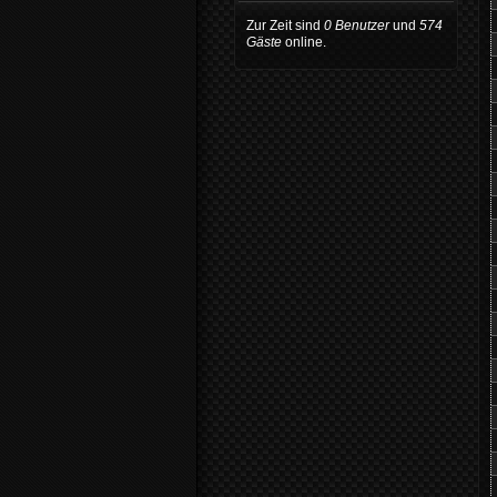
Zur Zeit sind
0 Benutzer
und
574
Gäste
online.