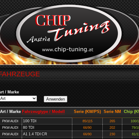
FAHRZEUGE
Art / Marke
Art / Marke
Fahrzeugtype / Modell
Serie (KW/PS)
Serie NM
Chip (K
100 TDI
PKW AUDI
85/115
265
100/
80 TDI
PKW AUDI
66/90
202
79/1
A1 1.4 TDI CR
PKW AUDI
66/90
230
81/1