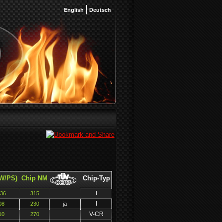
English
Deutsch
W/PS)
Chip NM
Chip-Typ
I
136
315
I
08
230
ja
V-CR
10
270