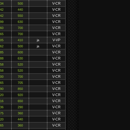
V-CR
234
500
V-CR
242
440
V-CR
242
550
V-CR
299
630
V-CR
360
700
V-CR
365
700
V-VP
205
410
ja
V-CR
262
500
ja
V-CR
285
600
V-CR
288
630
V-CR
258
520
V-CR
258
520
V-CR
300
700
V-CR
365
705
V-CR
390
850
V-CR
420
920
V-CR
316
650
V-CR
136
290
V-CR
175
360
V-CR
220
440
V-CR
165
360