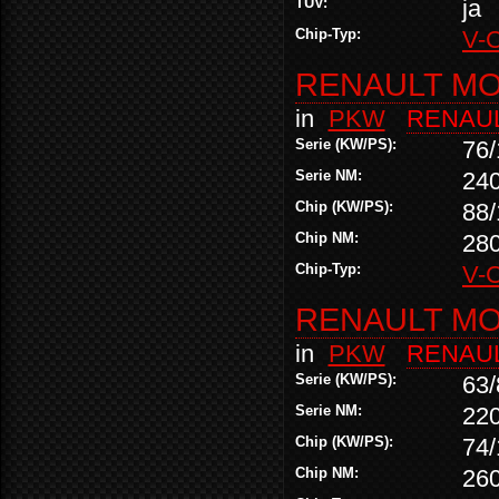
TÜV:
ja
Chip-Typ:
V-
RENAULT MOD
in
PKW
RENAU
Serie (KW/PS):
76/
Serie NM:
24
Chip (KW/PS):
88/
Chip NM:
28
Chip-Typ:
V-
RENAULT MOD
in
PKW
RENAU
Serie (KW/PS):
63/
Serie NM:
22
Chip (KW/PS):
74/
Chip NM:
26