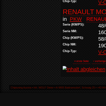
Chip-Typ:
V-
RENAULT MO
in
PKW
RENAU
Serie (KW/PS):
48/
Serie NM:
16
Chip (KW/PS):
58/
Chip NM:
19
Chip-Typ:
V-
« erste Seite
‹ vorherige
Chiptuning Austria ▪ Inh. WOLF Dieter ▪ A-9805 Baldramsdorf, Schwaig 25 ▪ +43 664