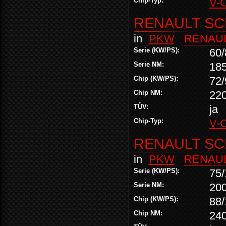
Chip-Typ:
V-
RENAULT SCE
in
PKW
RENAU
Serie (KW/PS):
60/
Serie NM:
18
Chip (KW/PS):
72/
Chip NM:
22
TÜV:
ja
Chip-Typ:
V-
RENAULT SCE
in
PKW
RENAU
Serie (KW/PS):
75/
Serie NM:
20
Chip (KW/PS):
88/
Chip NM:
24