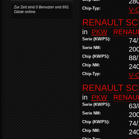
28
Zur Zeit sind
0 Benutzer
und
691
Chip-Typ:
V-
Gäste
online.
RENAULT SCE
in
PKW
RENAU
Serie (KW/PS):
74/
Serie NM:
20
Chip (KW/PS):
88/
Chip NM:
24
Chip-Typ:
V-
RENAULT SCE
in
PKW
RENAU
Serie (KW/PS):
63/
Serie NM:
20
Chip (KW/PS):
74/
Chip NM:
24