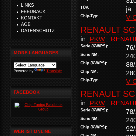
31
LINKS
TÜV:
ja
FEEDBACK
Chip-Typ:
V-
KONTAKT
AGB
RENAULT SCE
DATENSCHUTZ
in
PKW
RENAU
Serie (KW/PS):
76/
MORE LANGUAGES
Serie NM:
24
Chip (KW/PS):
88/
Powered by
Translate
Chip NM:
28
Chip-Typ:
V-
RENAULT SCE
FACEBOOK
in
PKW
RENAU
Serie (KW/PS):
78/
Serie NM:
24
Chip (KW/PS):
92/
WER IST ONLINE
Chip NM: