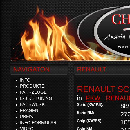
NAVIGATON
RENAULT
INFO
PRODUKTE
RENAULT SCE
FAHRZEUGE
in
PKW
RENAU
E-BIKE TUNING
FAHRWERK
Serie (KW/PS):
88/
FRAGEN
Serie NM:
27
PREIS
Chip (KW/PS):
10
INFO-FORMULAR
VIDEO
Chip NM: