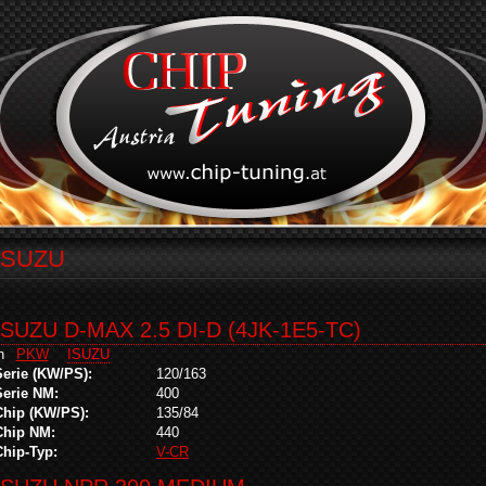
ISUZU
ISUZU D-MAX 2.5 DI-D (4JK-1E5-TC)
in
PKW
ISUZU
Serie (KW/PS):
120/163
Serie NM:
400
Chip (KW/PS):
135/84
Chip NM:
440
Chip-Typ:
V-CR