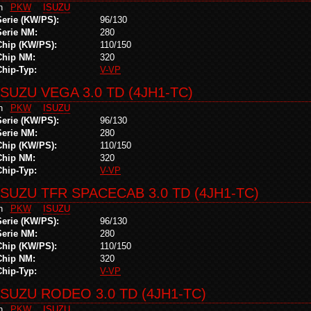
in
PKW
ISUZU
Serie (KW/PS):
96/130
Serie NM:
280
Chip (KW/PS):
110/150
Chip NM:
320
Chip-Typ:
V-VP
ISUZU VEGA 3.0 TD (4JH1-TC)
in
PKW
ISUZU
Serie (KW/PS):
96/130
Serie NM:
280
Chip (KW/PS):
110/150
Chip NM:
320
Chip-Typ:
V-VP
ISUZU TFR SPACECAB 3.0 TD (4JH1-TC)
in
PKW
ISUZU
Serie (KW/PS):
96/130
Serie NM:
280
Chip (KW/PS):
110/150
Chip NM:
320
Chip-Typ:
V-VP
ISUZU RODEO 3.0 TD (4JH1-TC)
in
PKW
ISUZU