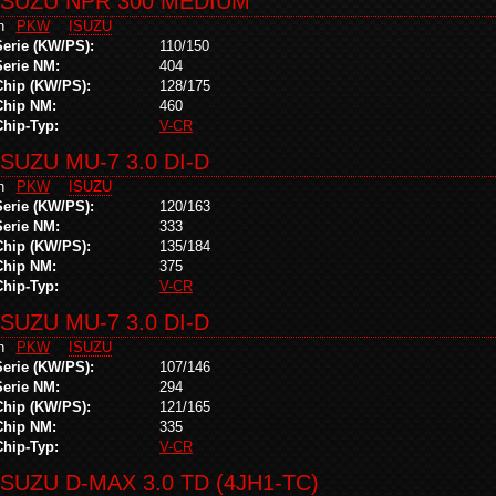
ISUZU NPR 300 MEDIUM
in
PKW
ISUZU
Serie (KW/PS):
110/150
Serie NM:
404
Chip (KW/PS):
128/175
Chip NM:
460
Chip-Typ:
V-CR
ISUZU MU-7 3.0 DI-D
in
PKW
ISUZU
Serie (KW/PS):
120/163
Serie NM:
333
Chip (KW/PS):
135/184
Chip NM:
375
Chip-Typ:
V-CR
ISUZU MU-7 3.0 DI-D
in
PKW
ISUZU
Serie (KW/PS):
107/146
Serie NM:
294
Chip (KW/PS):
121/165
Chip NM:
335
Chip-Typ:
V-CR
ISUZU D-MAX 3.0 TD (4JH1-TC)