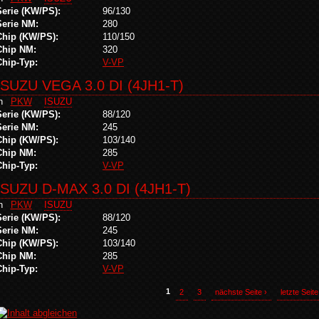
Serie (KW/PS):
96/130
Serie NM:
280
Chip (KW/PS):
110/150
Chip NM:
320
Chip-Typ:
V-VP
ISUZU VEGA 3.0 DI (4JH1-T)
in
PKW
ISUZU
Serie (KW/PS):
88/120
Serie NM:
245
Chip (KW/PS):
103/140
Chip NM:
285
Chip-Typ:
V-VP
ISUZU D-MAX 3.0 DI (4JH1-T)
in
PKW
ISUZU
Serie (KW/PS):
88/120
Serie NM:
245
Chip (KW/PS):
103/140
Chip NM:
285
Chip-Typ:
V-VP
1
2
3
nächste Seite ›
letzte Seite