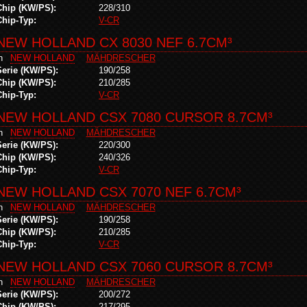
Chip (KW/PS):
228/310
Chip-Typ:
V-CR
NEW HOLLAND CX 8030 NEF 6.7CM³
in
NEW HOLLAND
MÄHDRESCHER
Serie (KW/PS):
190/258
Chip (KW/PS):
210/285
Chip-Typ:
V-CR
NEW HOLLAND CSX 7080 CURSOR 8.7CM³
in
NEW HOLLAND
MÄHDRESCHER
Serie (KW/PS):
220/300
Chip (KW/PS):
240/326
Chip-Typ:
V-CR
NEW HOLLAND CSX 7070 NEF 6.7CM³
in
NEW HOLLAND
MÄHDRESCHER
Serie (KW/PS):
190/258
Chip (KW/PS):
210/285
Chip-Typ:
V-CR
NEW HOLLAND CSX 7060 CURSOR 8.7CM³
in
NEW HOLLAND
MÄHDRESCHER
Serie (KW/PS):
200/272
Chip (KW/PS):
217/295