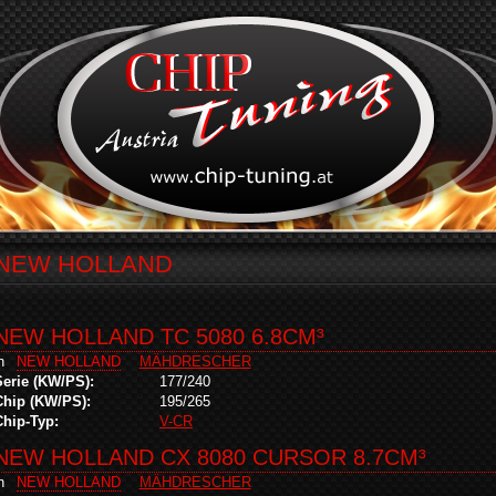
NEW HOLLAND
NEW HOLLAND TC 5080 6.8CM³
in
NEW HOLLAND
MÄHDRESCHER
Serie (KW/PS):
177/240
Chip (KW/PS):
195/265
Chip-Typ:
V-CR
NEW HOLLAND CX 8080 CURSOR 8.7CM³
in
NEW HOLLAND
MÄHDRESCHER