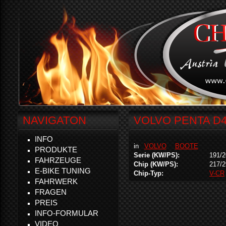
NAVIGATON
VOLVO PENTA D4 
INFO
in
VOLVO
BOOTE
PRODUKTE
Serie (KW/PS):
191/2
FAHRZEUGE
Chip (KW/PS):
217/2
E-BIKE TUNING
Chip-Typ:
V-CR
FAHRWERK
FRAGEN
PREIS
INFO-FORMULAR
VIDEO