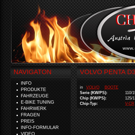
NAVIGATON
VOLVO PENTA D3 
INFO
in
VOLVO
BOOTE
PRODUKTE
Serie (KW/PS):
110/1
FAHRZEUGE
Chip (KW/PS):
125/1
E-BIKE TUNING
Chip-Typ:
V-CR
FAHRWERK
FRAGEN
PREIS
INFO-FORMULAR
VIDEO