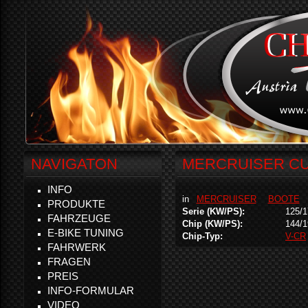
NAVIGATON
MERCRUISER CU
INFO
in
MERCRUISER
BOOTE
PRODUKTE
Serie (KW/PS):
125/1
FAHRZEUGE
Chip (KW/PS):
144/1
E-BIKE TUNING
Chip-Typ:
V-CR
FAHRWERK
FRAGEN
PREIS
INFO-FORMULAR
VIDEO