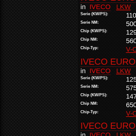
in
IVECO
LKW
Serie (KW/PS):
110
Serie NM:
50
Chip (KW/PS):
12
Chip NM:
56
Chip-Typ:
V-
IVECO EURO
in
IVECO
LKW
Serie (KW/PS):
12
Serie NM:
57
Chip (KW/PS):
14
Chip NM:
65
Chip-Typ:
V-
IVECO EURO
in
IVECO
LKW