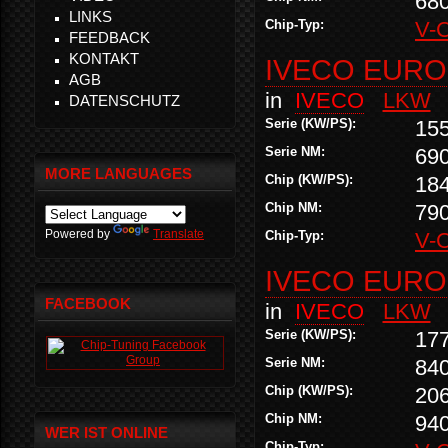
68
LINKS
Chip-Typ:
V-
FEEDBACK
KONTAKT
IVECO EURO
AGB
in
IVECO
LKW
DATENSCHUTZ
Serie (KW/PS):
15
Serie NM:
69
MORE LANGUAGES
Chip (KW/PS):
18
Chip NM:
79
Powered by
Translate
Chip-Typ:
V-
IVECO EURO
FACEBOOK
in
IVECO
LKW
Serie (KW/PS):
17
Serie NM:
84
Chip (KW/PS):
20
Chip NM:
94
WER IST ONLINE
Chip-Typ: