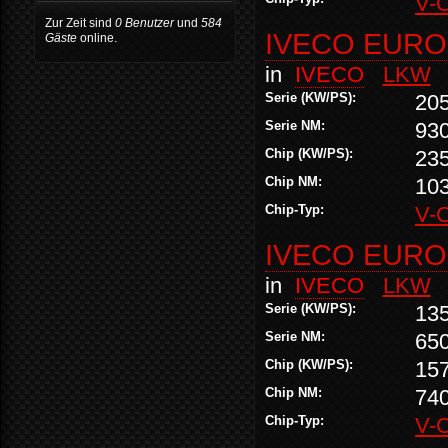
V-
Zur Zeit sind
0 Benutzer
und
584
IVECO EURO
Gäste
online.
in
IVECO
LKW
Serie (KW/PS):
20
Serie NM:
93
Chip (KW/PS):
23
Chip NM:
10
Chip-Typ:
V-
IVECO EURO
in
IVECO
LKW
Serie (KW/PS):
13
Serie NM:
65
Chip (KW/PS):
15
Chip NM:
74
Chip-Typ:
V-