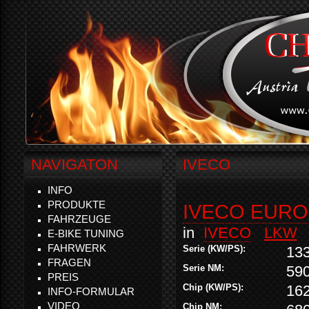
NAVIGATON
IVECO
INFO
PRODUKTE
IVECO EURO
FAHRZEUGE
in
IVECO
LKW
E-BIKE TUNING
FAHRWERK
Serie (KW/PS):
13
FRAGEN
Serie NM:
59
PREIS
Chip (KW/PS):
16
INFO-FORMULAR
VIDEO
Chip NM: