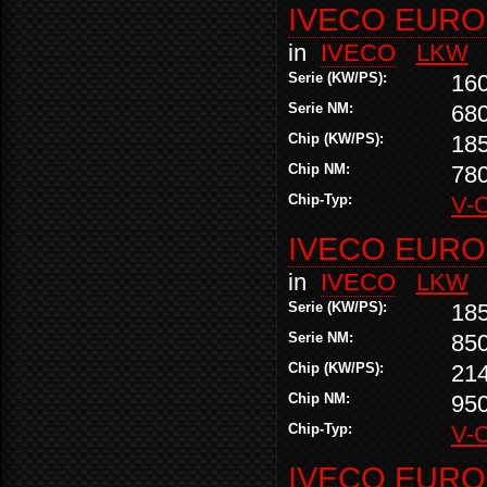
IVECO EURO
in
IVECO
LKW
Serie (KW/PS):
16
Serie NM:
68
Chip (KW/PS):
18
Chip NM:
78
Chip-Typ:
V-
IVECO EURO
in
IVECO
LKW
Serie (KW/PS):
18
Serie NM:
85
Chip (KW/PS):
21
Chip NM:
95
Chip-Typ:
V-
IVECO EURO