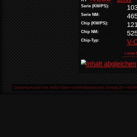
Serie (KW/PS):
10
Serie NM:
46
Chip (KW/PS):
12
Chip NM:
52
Chip-Typ:
V-
« erste 
Chiptuning Austria ▪ Inh. WOLF Dieter ▪ A-9805 Baldramsdorf, Schwaig 25 ▪ +43 664