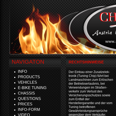
NAVIGATON
RECHTSHINWEISE
INFO
Der Einbau einer Zusatzelek-
tronik (Tuning Chip) führt bei
PRODUCTS
Landmaschinen zum Erlöschen
VEHICLES
der Betriebserlaubnis, bei
E-BIKE TUNING
Verwendungen im Straßen-
verkehr zum Verlust des
CHASSIS
Versicherungsschutzes sowie
QUESTIONS
zum Entfall der
Herstellergarantie und der vom
PRICES
Tuning betroffenen
INFO-FORM
Gewährleistungsansprüche
VIDEO
gegenüber dem Verkäufer.