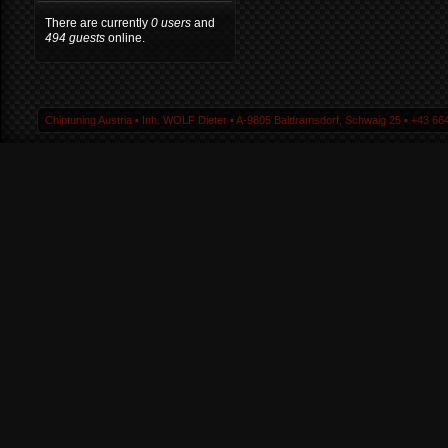
There are currently
0 users
and
494 guests
online.
Chiptuning Austria ▪ Inh. WOLF Dieter ▪ A-9805 Baldramsdorf, Schwaig 25 ▪ +43 664