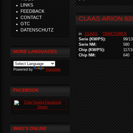
LINKS
FEEDBACK
CONTACT
CLAAS ARION 62
GTC
DATENSCHUTZ
in
CLAAS
TRAKTOREN
Serie (KW/PS):
99/13
Serie NM:
580
Chip (KW/PS):
117/1
MORE LANGUAGES
Chip NM:
640
Powered by
Translate
FACEBOOK
WHO'S ONLINE