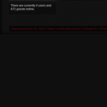
There are currently
0 users
and
671 guests
online.
Chiptuning Austria ▪ Inh. WOLF Dieter ▪ A-9805 Baldramsdorf, Schwaig 25 ▪ +43 664