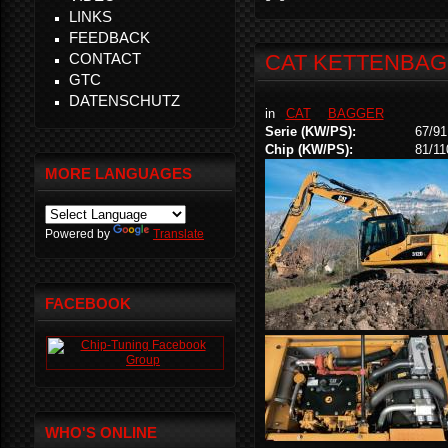
LINKS
FEEDBACK
CONTACT
CAT KETTENBAGE
GTC
DATENSCHUTZ
in
CAT
BAGGER
Serie (KW/PS):
67/91
Chip (KW/PS):
81/11
MORE LANGUAGES
Powered by
Translate
FACEBOOK
WHO'S ONLINE