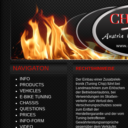
NAVIGATON
RECHTSHINWEISE
INFO
Der Einbau einer Zusatzelek-
tronik (Tuning Chip) führt bei
PRODUCTS
Landmaschinen zum Erlöschen
VEHICLES
der Betriebserlaubnis, bei
E-BIKE TUNING
Verwendungen im Straßen-
verkehr zum Verlust des
CHASSIS
Versicherungsschutzes sowie
QUESTIONS
zum Entfall der
Herstellergarantie und der vom
PRICES
Tuning betroffenen
INFO-FORM
Gewährleistungsansprüche
VIDEO
gegenüber dem Verkäufer.