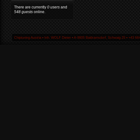
There are currently
0 users
and
548 guests
online.
Chiptuning Austria ▪ Inh. WOLF Dieter ▪ A-9805 Baldramsdorf, Schwaig 25 ▪ +43 664