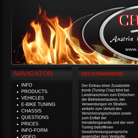
NAVIGATON
RECHTSHINWEISE
INFO
Der Einbau einer Zusatzelek-
tronik (Tuning Chip) führt bei
PRODUCTS
Landmaschinen zum Erlöschen
VEHICLES
der Betriebserlaubnis, bei
E-BIKE TUNING
Verwendungen im Straßen-
verkehr zum Verlust des
CHASSIS
Versicherungsschutzes sowie
QUESTIONS
zum Entfall der
Herstellergarantie und der vom
PRICES
Tuning betroffenen
INFO-FORM
Gewährleistungsansprüche
VIDEO
gegenüber dem Verkäufer.