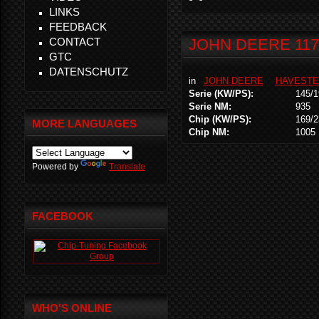
LINKS
FEEDBACK
CONTACT
JOHN DEERE 1170
GTC
DATENSCHUTZ
in
JOHN DEERE
HAVESTE
Serie (KW/PS):
145/1
Serie NM:
935
Chip (KW/PS):
169/2
MORE LANGUAGES
Chip NM:
1005
Powered by
Translate
FACEBOOK
WHO'S ONLINE