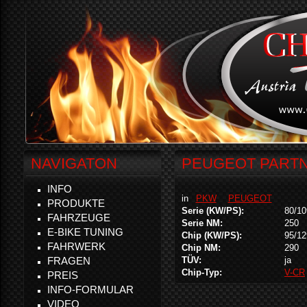
NAVIGATON
PEUGEOT PARTNE
INFO
in
PKW
PEUGEOT
PRODUKTE
Serie (KW/PS):
80/10
FAHRZEUGE
Serie NM:
250
E-BIKE TUNING
Chip (KW/PS):
95/12
FAHRWERK
Chip NM:
290
FRAGEN
TÜV:
ja
Chip-Typ:
V-CR
PREIS
INFO-FORMULAR
VIDEO