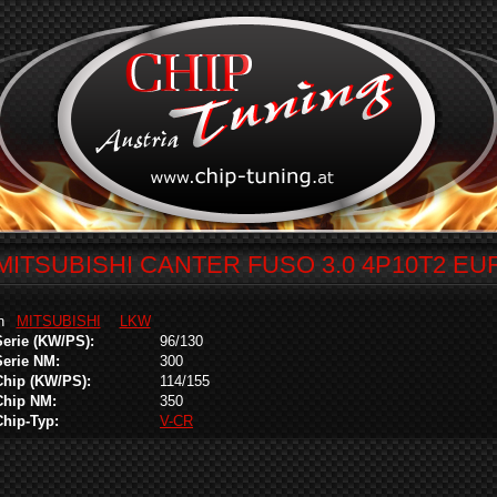
MITSUBISHI CANTER FUSO 3.0 4P10T2 EU
in
MITSUBISHI
LKW
Serie (KW/PS):
96/130
Serie NM:
300
Chip (KW/PS):
114/155
Chip NM:
350
Chip-Typ:
V-CR