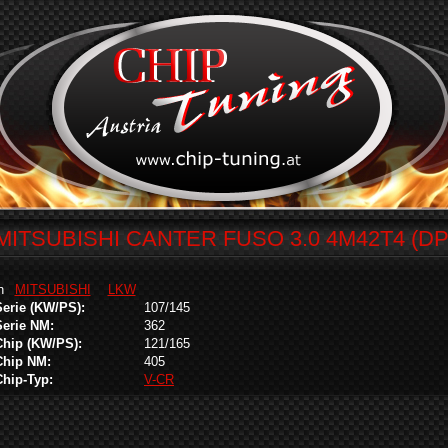
MITSUBISHI CANTER FUSO 3.0 4M42T4 (DP
in
MITSUBISHI
LKW
Serie (KW/PS):
107/145
Serie NM:
362
Chip (KW/PS):
121/165
Chip NM:
405
Chip-Typ:
V-CR