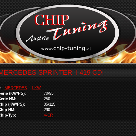
MERCEDES SPRINTER II 419 CDI
in
MERCEDES
LKW
Serie (KW/PS):
70/95
Serie NM:
250
Chip (KW/PS):
85/115
Chip NM:
290
Chip-Typ:
V-CR