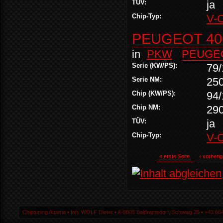
TÜV:
ja
Chip-Typ:
V-
PEUGEOT 406
in
PKW
PEUGE
Serie (KW/PS):
79/
Serie NM:
25
Chip (KW/PS):
94/
Chip NM:
29
TÜV:
ja
Chip-Typ:
V-
« erste Seite
‹ vorherig
Chiptuning Austria ▪ Inh. WOLF Dieter ▪ A-9805 Baldramsdorf, Schwaig 25 ▪ +43 664