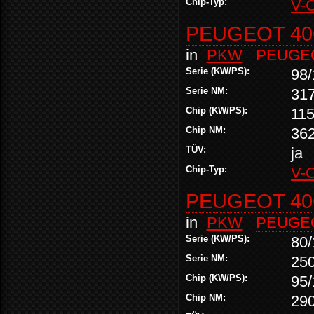
Chip-Typ:
V-
PEUGEOT 406
in
PKW
PEUGE
Serie (KW/PS):
98/
Serie NM:
31
Chip (KW/PS):
115
Chip NM:
36
TÜV:
ja
Chip-Typ:
V-
PEUGEOT 406
in
PKW
PEUGE
Serie (KW/PS):
80/
Serie NM:
25
Chip (KW/PS):
95/
Chip NM:
29