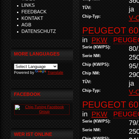
36
LINKS
TÜV:
ja
FEEDBACK
Chip-Typ:
V-
KONTAKT
AGB
PEUGEOT 607
DATENSCHUTZ
in
PKW
PEUGE
Serie (KW/PS):
80/
MORE LANGUAGES
Serie NM:
25
Chip (KW/PS):
95/
Powered by
Translate
Chip NM:
29
TÜV:
ja
Chip-Typ:
V-
FACEBOOK
PEUGEOT 607
in
PKW
PEUGE
Serie (KW/PS):
79/
Serie NM:
25
WER IST ONLINE
Chip (KW/PS):