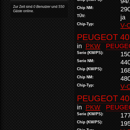
94/
Zur Zeit sind
0 Benutzer
und
550
Chip NM:
29
Gäste
online.
TÜV:
ja
Chip-Typ:
V-
PEUGEOT 407
in
PKW
PEUGE
Serie (KW/PS):
15
Serie NM:
44
Chip (KW/PS):
16
Chip NM:
48
Chip-Typ:
V-
PEUGEOT 407
in
PKW
PEUGE
Serie (KW/PS):
17
Chip (KW/PS):
19