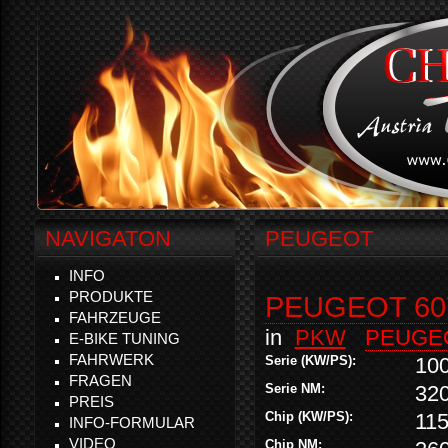
NAVIGATON
PEUGEOT
INFO
PRODUKTE
PEUGEOT 607
FAHRZEUGE
in
PKW
PEUGE
E-BIKE TUNING
FAHRWERK
Serie (KW/PS):
10
FRAGEN
Serie NM:
32
PREIS
Chip (KW/PS):
115
INFO-FORMULAR
VIDEO
Chip NM: