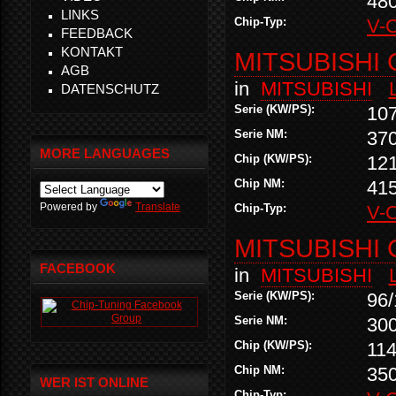
48
LINKS
Chip-Typ:
V-
FEEDBACK
KONTAKT
MITSUBISHI 
AGB
in
MITSUBISHI
DATENSCHUTZ
Serie (KW/PS):
10
Serie NM:
37
MORE LANGUAGES
Chip (KW/PS):
12
Chip NM:
41
Powered by
Translate
Chip-Typ:
V-
MITSUBISHI 
FACEBOOK
in
MITSUBISHI
Serie (KW/PS):
96/
Serie NM:
30
Chip (KW/PS):
114
Chip NM:
35
WER IST ONLINE
Chip-Typ: