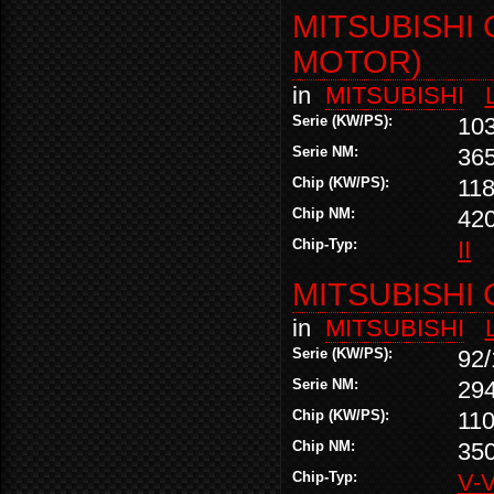
MITSUBISHI 
MOTOR)
in
MITSUBISHI
Serie (KW/PS):
10
Serie NM:
36
Chip (KW/PS):
118
Chip NM:
42
Chip-Typ:
II
MITSUBISHI
in
MITSUBISHI
Serie (KW/PS):
92/
Serie NM:
29
Chip (KW/PS):
110
Chip NM:
35
Chip-Typ:
V-