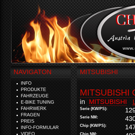
NAVIGATON
MITSUBISHI
INFO
PRODUKTE
MITSUBISHI 
FAHRZEUGE
in
MITSUBISHI
E-BIKE TUNING
FAHRWERK
Serie (KW/PS):
12
FRAGEN
Serie NM:
43
PREIS
Chip (KW/PS):
14
INFO-FORMULAR
VIDEO
Chip NM: