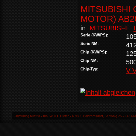
MITSUBISHI 
MOTOR) AB2
in
MITSUBISHI
Serie (KW/PS):
10
Serie NM:
41
Chip (KW/PS):
12
Chip NM:
50
Chip-Typ:
V-
Chiptuning Austria ▪ Inh. WOLF Dieter ▪ A-9805 Baldramsdorf, Schwaig 25 ▪ +43 664