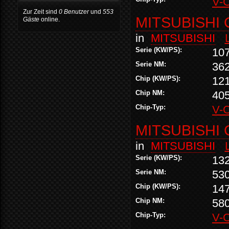
V-
Zur Zeit sind
0 Benutzer
und
553
MITSUBISHI 
Gäste
online.
in
MITSUBISHI
Serie (KW/PS):
10
Serie NM:
36
Chip (KW/PS):
12
Chip NM:
40
Chip-Typ:
V-
MITSUBISHI 
in
MITSUBISHI
Serie (KW/PS):
13
Serie NM:
53
Chip (KW/PS):
14
Chip NM:
58
Chip-Typ:
V-